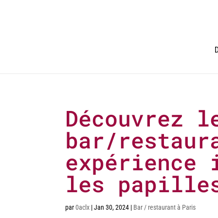
D
Découvrez l
bar/restaur
expérience 
les papille
par
0aclx
|
Jan 30, 2024
|
Bar / restaurant à Paris