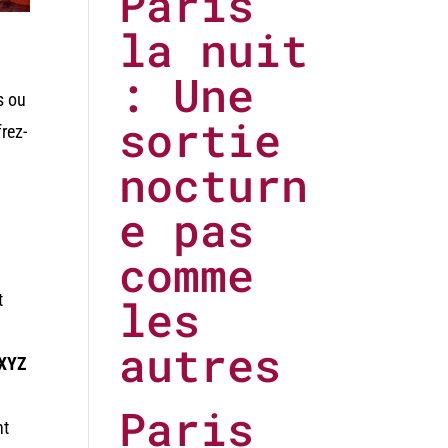
Paris
la nuit
: Une
s ou
sortie
frez-
nocturn
e pas
comme
t
les
autres
 XYZ
Paris
nt