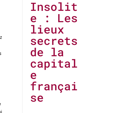
Insolit
e : Les
lieux
secrets
ez
de la
s
capital
e
françai
se
e
si